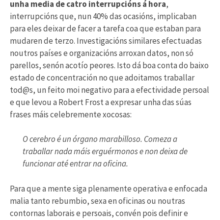
unha media de catro interrupcións á hora
,
interrupcións que, nun 40% das ocasións, implicaban
para eles deixar de facer a tarefa coa que estaban para
mudaren de terzo. Investigacións similares efectuadas
noutros países e organizacións arroxan datos, non só
parellos, senón acotío peores. Isto dá boa conta do baixo
estado de concentración no que adoitamos traballar
tod@s, un feito moi negativo para a efectividade persoal
e que levou a Robert Frost a expresar unha das súas
frases máis celebremente xocosas:
O cerebro é un órgano marabilloso. Comeza a
traballar nada máis erguérmonos e non deixa de
funcionar até entrar na oficina.
Para que a mente siga plenamente operativa e enfocada
malia tanto rebumbio, sexa en oficinas ou noutras
contornas laborais e persoais, convén pois definir e