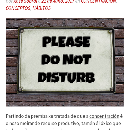
por
Xose Sobral
o
21 de Xuño, 2017
en
CONCENTRACIÓN
,
CONCEPTOS
,
HÁBITOS
Partindo da premisa xa tratada de que a
concentración
é
o noso meirande recurso produtivo, tamén é lóxico que