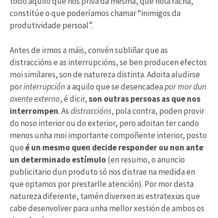
todo aquilo que nos priva da mesma, que nola racha,
constitúe o que poderíamos chamar “inimigos da
produtividade persoal”.
Antes de irmos a máis, convén subliñar que as
distraccións e as interrupcións, se ben producen efectos
moi similares, son de natureza distinta. Adoita aludirse
por
interrupción
a aquilo que se desencadea
por mor dun
axente externo
, é dicir,
son outras persoas as que nos
interrompen
. As
distraccións
, pola contra, poden provir
do noso interior ou do exterior, pero adoitan ter cando
menos unha moi importante compoñente interior, posto
que
é un mesmo quen decide responder ou non ante
un determinado estímulo
(en resumo, o anuncio
publicitario dun produto só nos distrae na medida en
que optamos por prestarlle atención). Por mor desta
natureza diferente, tamén diverxen as estratexias que
cabe desenvolver para unha mellor xestión de ambos os