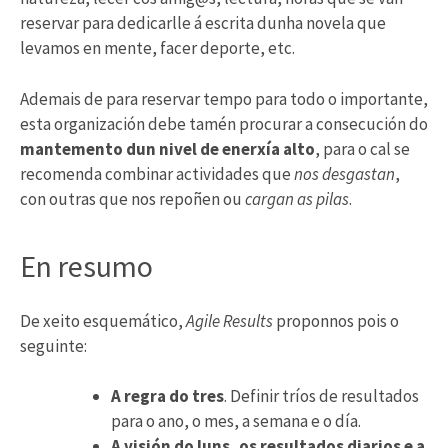
reservar para dedicarlle á escrita dunha novela que
levamos en mente, facer deporte, etc.
Ademais de para reservar tempo para todo o importante,
esta organización debe tamén procurar a consecución do
mantemento dun nivel de enerxía alto
, para o cal se
recomenda combinar actividades que
nos desgastan
,
con outras que nos repoñen ou
cargan as pilas
.
En resumo
De xeito esquemático,
Agile Results
proponnos pois o
seguinte:
A regra do tres
. Definir tríos de resultados
para o ano, o mes, a semana e o día.
A visión do luns, os resultados diarios e a