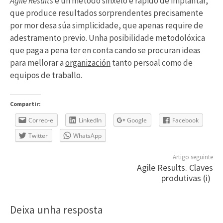
Agile Results
é un método sinxelo e rápido de implantar,
que produce resultados sorprendentes precisamente
por mor desa súa simplicidade, que apenas require de
adestramento previo. Unha posibilidade metodolóxica
que paga a pena ter en conta cando se procuran ideas
para mellorar a
organización
tanto persoal como de
equipos de traballo.
Compartir:
Correo-e
LinkedIn
Google
Facebook
Twitter
WhatsApp
Artigo seguinte
Agile Results. Claves
produtivas (i)
Deixa unha resposta