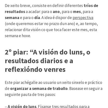
De xeito breve, consiste en definir diferentes
tríos de
resultados
a acadar: para o
ano
, para o
mes
, para a
semana
e para o
día
. A idea é dispor de
perspectiva
(onde queremos estar no prazo dun ano) e, ao tempo,
relacionar dita visión co que toca facer este mes, esta
semana e hoxe.
2º piar: “A visión do luns, o
resultados diarios e a
reflexióndo venres
Este piar achégalle ao usuario un xeito sinxelo e práctico
de
organizar a semana de traballo
. Basease en seguir a
seguinte pauta de tres pasos:
–
A visión do luns
. Fíxanse tres resultados para a