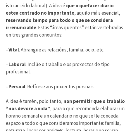
isto ao eido laboral). A idea é
que o quefacer diario
estea centrado no importante
, aquilo máis esencial,
reservando tempo para todo o que se considera
irrenunciable
. Estas “áreas quentes” están vertebradas
en tres grandes conxuntos:
–
Vital
. Abrangue as relacións, familia, ocio, etc.
–
Laboral
. Inclúe o traballo e os proxectos de tipo
profesional.
–
Persoal
. Refírese aos proxectos persoais.
A idea é tamén, polo tanto,
non permitir que o traballo
“nos devore a vida”
, para o que recomenda elaborar un
horario semanal e un calendario no que se lle conceda
espazo a todo o que consideramos importante: familia,
natureza, lecer cos amig@s, lectura, horas que se van