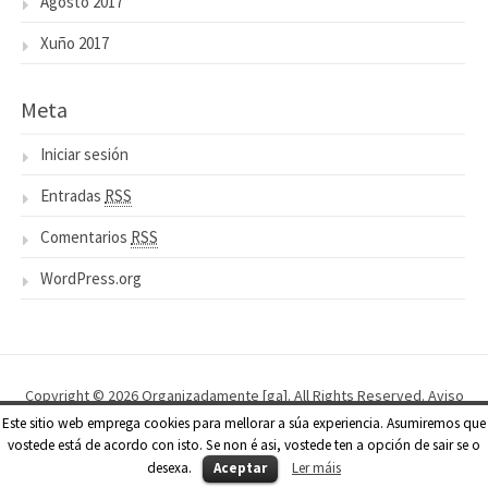
Agosto 2017
Xuño 2017
Meta
Iniciar sesión
Entradas
RSS
Comentarios
RSS
WordPress.org
Copyright © 2026 Organizadamente [ga]. All Rights Reserved.
Aviso
Legal
.
Este sitio web emprega cookies para mellorar a súa experiencia. Asumiremos que
vostede está de acordo con isto. Se non é asi, vostede ten a opción de sair se o
Gatsby Theme by
WPStash
desexa.
Aceptar
Ler máis